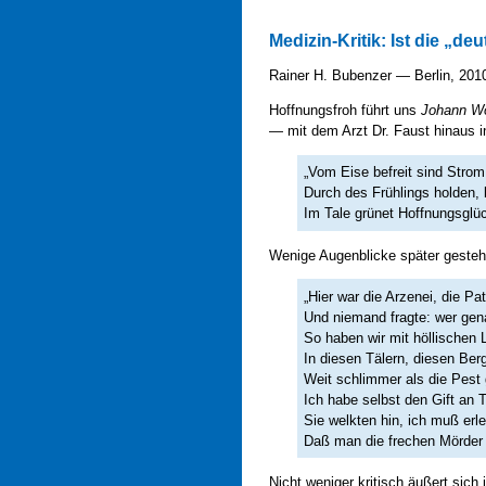
Medizin-Kritik: Ist die „
Rainer H. Bubenzer — Berlin, 2010
Hoffnungsfroh führt uns
Johann Wo
— mit dem Arzt Dr. Faust hinaus in
„Vom Eise befreit sind Stro
Durch des Frühlings holden, 
Im Tale grünet Hoffnungsglüc
Wenige Augenblicke später gesteht
„Hier war die Arzenei, die Pa
Und niemand fragte: wer ge
So haben wir mit höllischen 
In diesen Tälern, diesen Ber
Weit schlimmer als die Pest 
Ich habe selbst den Gift an
Sie welkten hin, ich muß erl
Daß man die frechen Mörder l
Nicht weniger kritisch äußert sic