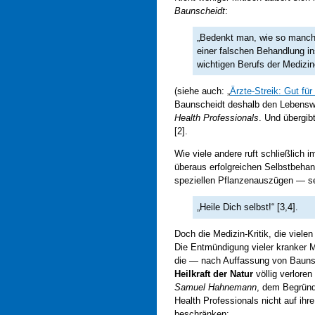
Baunscheidt
:
„Bedenkt man, wie so manch
einer falschen Behandlung in
wichtigen Berufs der Medizin
(siehe auch: „
Ärzte-Streik: Gut fü
Baunscheidt deshalb den Lebenswe
Health Professionals
. Und übergib
[2].
Wie viele andere ruft schließlich 
überaus erfolgreichen Selbstbehan
speziellen Pflanzenauszügen — s
„Heile Dich selbst!“ [3,4].
Doch die Medizin-Kritik, die vielen
Die Entmündigung vieler kranker M
die — nach Auffassung von Bauns
Heilkraft der Natur
völlig verlore
Samuel Hahnemann
, dem Begründ
Health Professionals nicht auf i
beschränken: