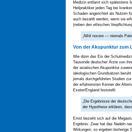
Medizin entlarvt sich spätestens b
Heilpraktiker jeden Tag bei kran
Schaden angerichtet als Nutzen fü
auch bezahlt werden, wenn sie erfol
(neben den ethischen Verpflichtunge
„Nihil nocere — niemals Pati
Von der Akupunktur zum 
Wie dünn das Eis der Schulmedizin
Tausende deutscher Ärzte von ihr
der asiatischen Akupunktur zuwend
ideologischen Grundsätzen beruht 
jemals durchgeführten Studien zur
der erfahrensten Kenner der Alter
Exeter/England feststellt:
„Die Ergebnisse der deutsche
der Hypothese erklären, dass 
Ernst bezieht sich auf die Megas
Ergebnis: Zwar hat das Nadeln na
Wirkungen, so ergeben bisherige S