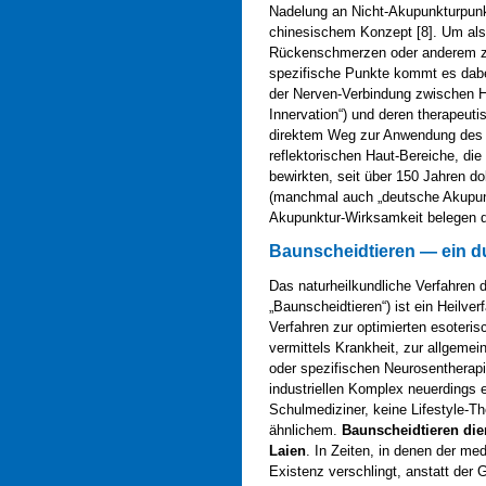
Nadelung an Nicht-Akupunkturpunk
chinesischem Konzept [8]. Um als
Rückenschmerzen oder anderem zu 
spezifische Punkte kommt es dabe
der Nerven-Verbindung zwischen H
Innervation“) und deren therapeuti
direktem Weg zur Anwendung des Le
reflektorischen Haut-Bereiche, di
bewirkten, seit über 150 Jahren 
(manchmal auch „deutsche Akupunkt
Akupunktur-Wirksamkeit belegen d
Baunscheidtieren — ein d
Das naturheilkundliche Verfahren
„Baunscheidtieren“) ist ein Heilve
Verfahren zur optimierten esoteris
vermittels Krankheit, zur allgemei
oder spezifischen Neurosentherapi
industriellen Komplex neuerdings 
Schulmediziner, keine Lifestyle-T
ähnlichem.
Baunscheidtieren die
Laien
. In Zeiten, in denen der me
Existenz verschlingt, anstatt de