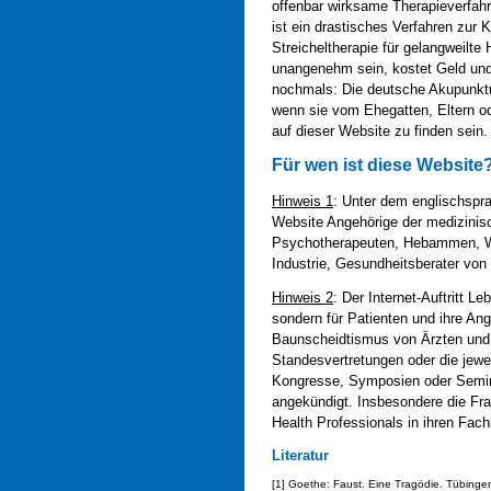
offenbar wirksame Therapieverfah
ist ein drastisches Verfahren zur 
Streicheltherapie für gelangweilt
unangenehm sein, kostet Geld und
nochmals: Die deutsche Akupunktu
wenn sie vom Ehegatten, Eltern o
auf dieser Website zu finden sein.
Für wen ist diese Website
Hinweis 1
: Unter dem englischspr
Website Angehörige der medizinisc
Psychotherapeuten, Hebammen, Wi
Industrie, Gesundheitsberater vo
Hinweis 2
: Der Internet-Auftritt L
sondern für Patienten und ihre An
Baunscheidtismus von Ärzten und 
Standesvertretungen oder die jewe
Kongresse, Symposien oder Semina
angekündigt. Insbesondere die Fr
Health Professionals in ihren Fach
Literatur
[1] Goethe: Faust. Eine Tragödie. Tübing